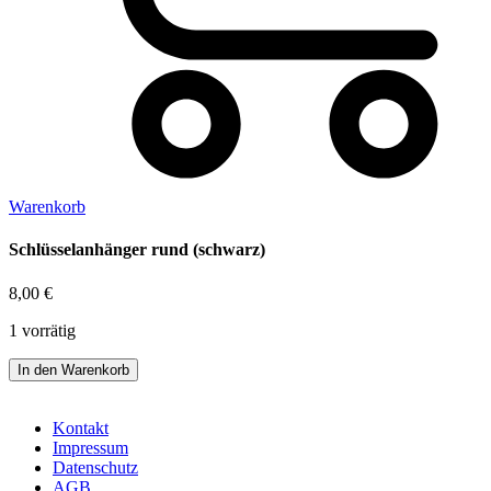
Warenkorb
Schlüsselanhänger rund (schwarz)
8,00
€
1 vorrätig
Schlüsselanhänger
In den Warenkorb
rund
(schwarz)
Menge
Kontakt
Impressum
Datenschutz
AGB